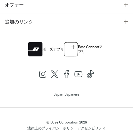
T
オファー
T
追加のリンク
Bose Connectア
ボーズアプリ
プリ
|
Japan
Japanese
© Bose Corporation 2026
法律上の
プライバシーポリシー
アクセシビリティ