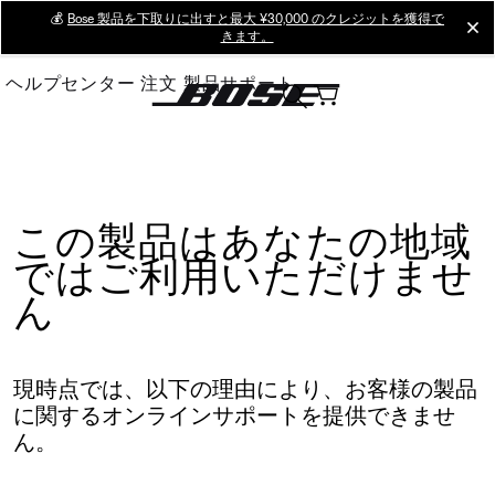
Skip
💰
Bose 製品を下取りに出すと最大 ¥30,000 のクレジットを獲得で
cl
きます。
to
Main
ヘルプセンター
注文
製品サポート
この製品はあなたの地域
ではご利用いただけませ
ん
現時点では、以下の理由により、お客様の製品
に関するオンラインサポートを提供できませ
ん。