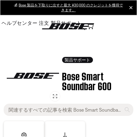
Skip
💰
Bose 製品を下取りに出すと最大 ¥30,000 のクレジットを獲得で
cl
きます。
to
Main
ヘルプセンター
注文
製品サポート
製品サポート
Bose Smart
Soundbar 600