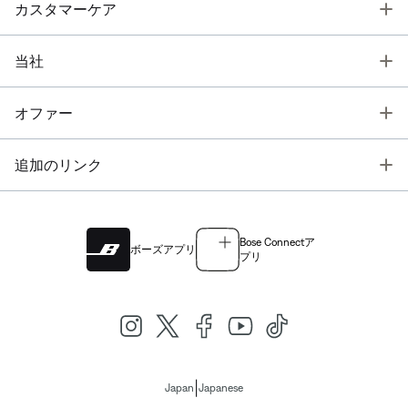
T
カスタマーケア
T
当社
T
オファー
T
追加のリンク
Bose Connectア
ボーズアプリ
プリ
|
Japan
Japanese