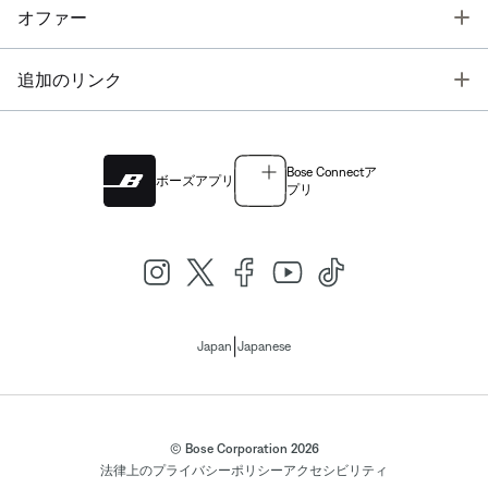
T
オファー
T
追加のリンク
Bose Connectア
ボーズアプリ
プリ
|
Japan
Japanese
© Bose Corporation 2026
法律上の
プライバシーポリシー
アクセシビリティ