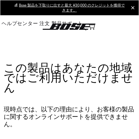
Skip
💰
Bose 製品を下取りに出すと最大 ¥30,000 のクレジットを獲得で
cl
きます。
to
Main
ヘルプセンター
注文
製品サポート
この製品はあなたの地域
ではご利用いただけませ
ん
現時点では、以下の理由により、お客様の製品
に関するオンラインサポートを提供できませ
ん。