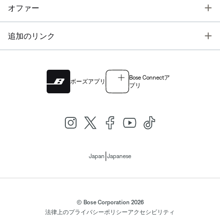
T
オファー
T
追加のリンク
Bose Connectア
ボーズアプリ
プリ
|
Japan
Japanese
© Bose Corporation 2026
法律上の
プライバシーポリシー
アクセシビリティ