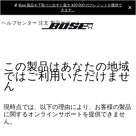
Skip
💰
Bose 製品を下取りに出すと最大 ¥30,000 のクレジットを獲得で
cl
きます。
to
Main
ヘルプセンター
注文
製品サポート
この製品はあなたの地域
ではご利用いただけませ
ん
現時点では、以下の理由により、お客様の製品
に関するオンラインサポートを提供できませ
ん。