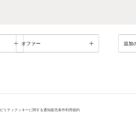
Toggle
Toggle
オファー
追加
ビリティ
クッキーに関する通知
販売条件
利用規約