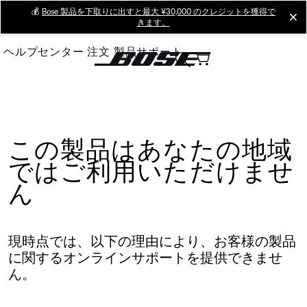
Skip
💰
Bose 製品を下取りに出すと最大 ¥30,000 のクレジットを獲得で
cl
きます。
to
Main
ヘルプセンター
注文
製品サポート
この製品はあなたの地域
ではご利用いただけませ
ん
現時点では、以下の理由により、お客様の製品
に関するオンラインサポートを提供できませ
ん。