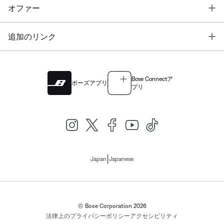
T
オファー
T
追加のリンク
Bose Connectア
ボーズアプリ
プリ
|
Japan
Japanese
© Bose Corporation 2026
法律上の
プライバシーポリシー
アクセシビリティ