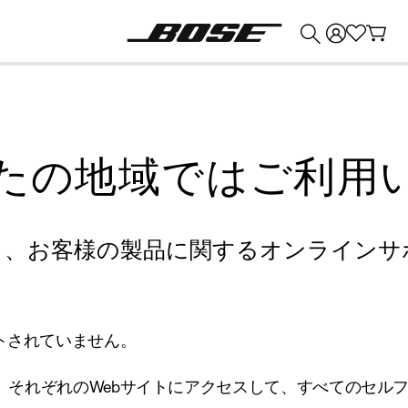
💰
Bose 製品を下取りに出すと最大 ¥30,000 のクレジットを獲得できます。
たの地域ではご利用
り、お客様の製品に関するオンラインサ
トされていません。
、それぞれのWebサイトにアクセスして、すべてのセル