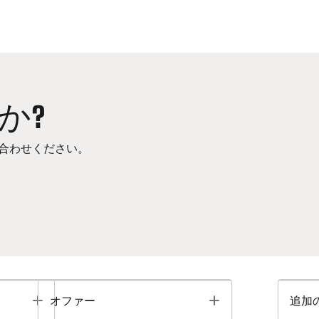
か?
合わせください。
Toggle
Toggle
オファー
追加