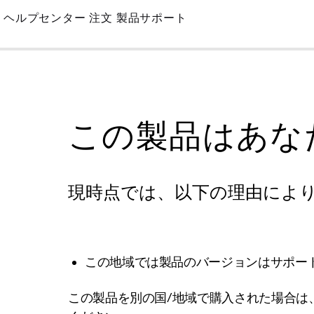
Skip
ヘルプセンター
注文
製品サポート
to
Main
この製品はあな
現時点では、以下の理由によ
この地域では製品のバージョンはサポー
この製品を別の国/地域で購入された場合は