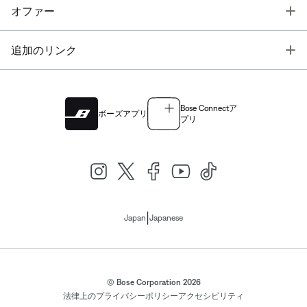
T
オファー
T
追加のリンク
Bose Connectア
ボーズアプリ
プリ
|
Japan
Japanese
© Bose Corporation 2026
法律上の
プライバシーポリシー
アクセシビリティ