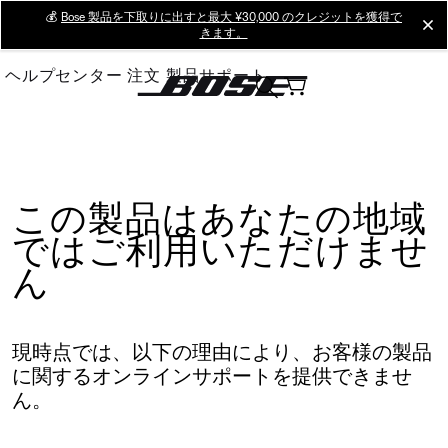
Skip
💰
Bose 製品を下取りに出すと最大 ¥30,000 のクレジットを獲得で
cl
きます。
to
Main
ヘルプセンター
注文
製品サポート
この製品はあなたの地域
ではご利用いただけませ
ん
現時点では、以下の理由により、お客様の製品
に関するオンラインサポートを提供できませ
ん。