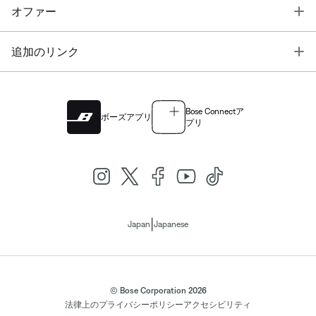
T
オファー
T
追加のリンク
Bose Connectア
ボーズアプリ
プリ
|
Japan
Japanese
© Bose Corporation 2026
法律上の
プライバシーポリシー
アクセシビリティ