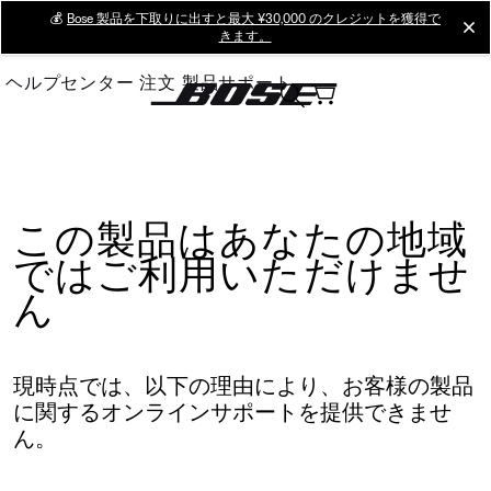
Skip
💰
Bose 製品を下取りに出すと最大 ¥30,000 のクレジットを獲得で
cl
きます。
to
Main
ヘルプセンター
注文
製品サポート
この製品はあなたの地域
ではご利用いただけませ
ん
現時点では、以下の理由により、お客様の製品
に関するオンラインサポートを提供できませ
ん。