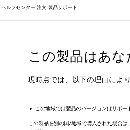
Skip
ヘルプセンター
注文
製品サポート
to
Main
この製品はあな
現時点では、以下の理由によ
この地域では製品のバージョンはサポー
この製品を別の国/地域で購入された場合は