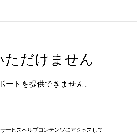
cl
いただけません
ポートを提供できません。
フサービスヘルプコンテンツにアクセスして