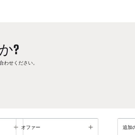
か?
合わせください。
Toggle
Toggle
オファー
追加