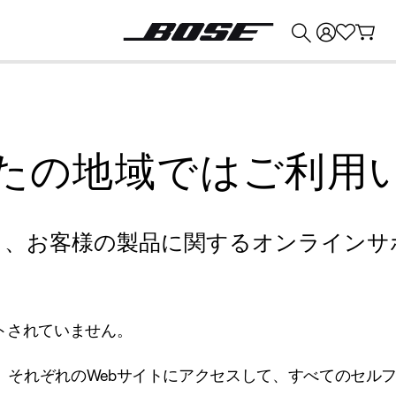
💰
Bose 製品を下取りに出すと最大 ¥30,000 のクレジットを獲得できます。
たの地域ではご利用
り、お客様の製品に関するオンラインサ
トされていません。
、それぞれのWebサイトにアクセスして、すべてのセル