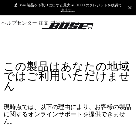
Skip
💰
Bose 製品を下取りに出すと最大 ¥30,000 のクレジットを獲得で
cl
きます。
to
Main
ヘルプセンター
注文
製品サポート
この製品はあなたの地域
ではご利用いただけませ
ん
現時点では、以下の理由により、お客様の製品
に関するオンラインサポートを提供できませ
ん。