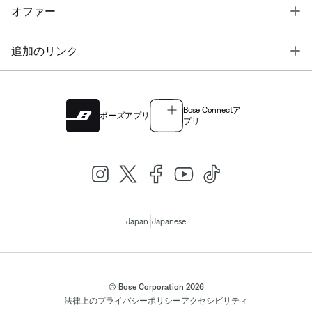
T
オファー
T
追加のリンク
Bose Connectア
ボーズアプリ
プリ
|
Japan
Japanese
© Bose Corporation 2026
法律上の
プライバシーポリシー
アクセシビリティ