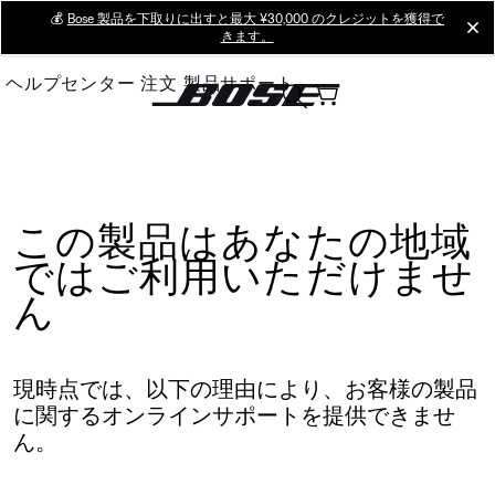
Skip
💰
Bose 製品を下取りに出すと最大 ¥30,000 のクレジットを獲得で
cl
きます。
to
Main
ヘルプセンター
注文
製品サポート
この製品はあなたの地域
ではご利用いただけませ
ん
現時点では、以下の理由により、お客様の製品
に関するオンラインサポートを提供できませ
ん。