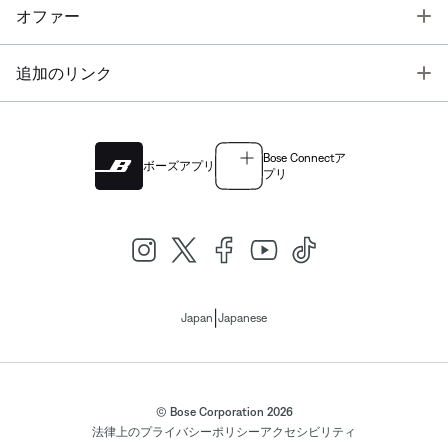
T
オファー
T
追加のリンク
Bose Connectア
ボーズアプリ
プリ
|
Japan
Japanese
© Bose Corporation 2026
法律上の
プライバシーポリシー
アクセシビリティ