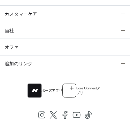
T
カスタマーケア
T
当社
T
オファー
T
追加のリンク
Bose Connectア
ボーズアプリ
プリ