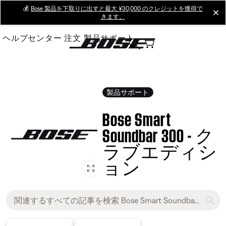
Skip
💰
Bose 製品を下取りに出すと最大 ¥30,000 のクレジットを獲得で
cl
きます。
to
Main
ヘルプセンター
注文
製品サポート
製品サポート
Bose Smart
Soundbar 300 - ク
ラブエディシ
ョン