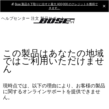
Skip
💰
Bose 製品を下取りに出すと最大 ¥30,000 のクレジットを獲得で
cl
きます。
to
Main
ヘルプセンター
注文
製品サポート
この製品はあなたの地域
ではご利用いただけませ
ん
現時点では、以下の理由により、お客様の製品
に関するオンラインサポートを提供できませ
ん。