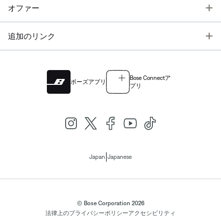
T
オファー
T
追加のリンク
Bose Connectア
ボーズアプリ
プリ
|
Japan
Japanese
© Bose Corporation 2026
法律上の
プライバシーポリシー
アクセシビリティ