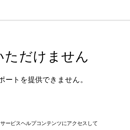
cl
いただけません
ポートを提供できません。
フサービスヘルプコンテンツにアクセスして