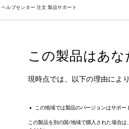
Skip
ヘルプセンター
注文
製品サポート
to
Main
この製品はあな
現時点では、以下の理由によ
この地域では製品のバージョンはサポー
この製品を別の国/地域で購入された場合は