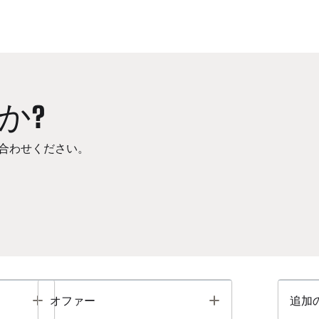
か?
合わせください。
Toggle
Toggle
オファー
追加