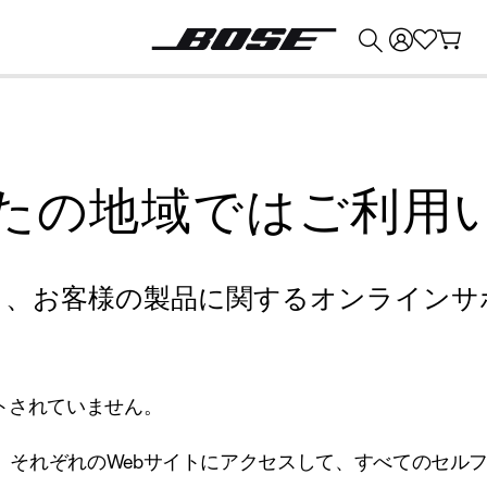
💰
Bose 製品を下取りに出すと最大 ¥30,000 のクレジットを獲得できます。
たの地域ではご利用
り、お客様の製品に関するオンラインサ
トされていません。
、それぞれのWebサイトにアクセスして、すべてのセル