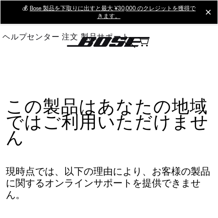
Skip
💰
Bose 製品を下取りに出すと最大 ¥30,000 のクレジットを獲得で
cl
きます。
to
Main
ヘルプセンター
注文
製品サポート
この製品はあなたの地域
ではご利用いただけませ
ん
現時点では、以下の理由により、お客様の製品
に関するオンラインサポートを提供できませ
ん。