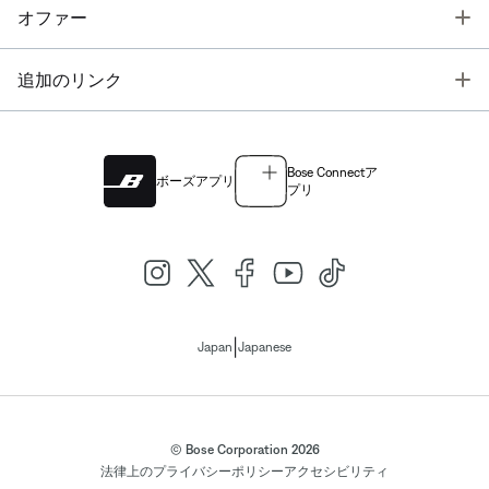
T
オファー
T
追加のリンク
Bose Connectア
ボーズアプリ
プリ
|
Japan
Japanese
© Bose Corporation 2026
法律上の
プライバシーポリシー
アクセシビリティ