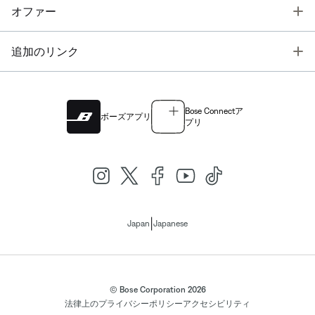
T
オファー
T
追加のリンク
Bose Connectア
ボーズアプリ
プリ
|
Japan
Japanese
© Bose Corporation 2026
法律上の
プライバシーポリシー
アクセシビリティ