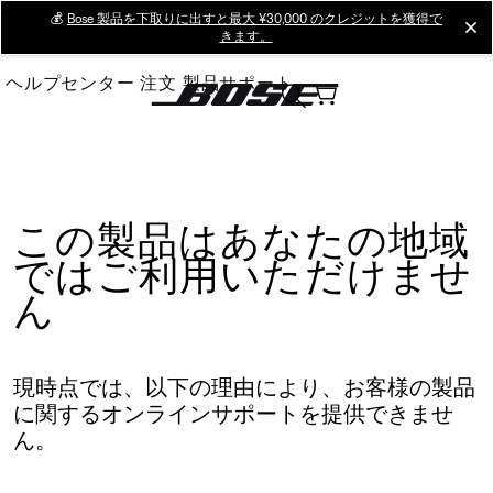
Skip
💰
Bose 製品を下取りに出すと最大 ¥30,000 のクレジットを獲得で
cl
きます。
to
Main
ヘルプセンター
注文
製品サポート
この製品はあなたの地域
ではご利用いただけませ
ん
現時点では、以下の理由により、お客様の製品
に関するオンラインサポートを提供できませ
ん。