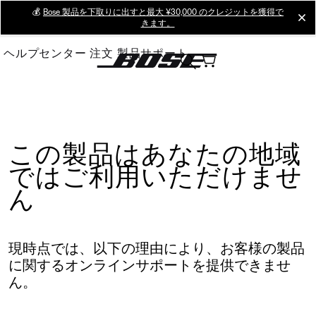
Skip
💰
Bose 製品を下取りに出すと最大 ¥30,000 のクレジットを獲得で
cl
きます。
to
Main
ヘルプセンター
注文
製品サポート
この製品はあなたの地域
ではご利用いただけませ
ん
現時点では、以下の理由により、お客様の製品
に関するオンラインサポートを提供できませ
ん。