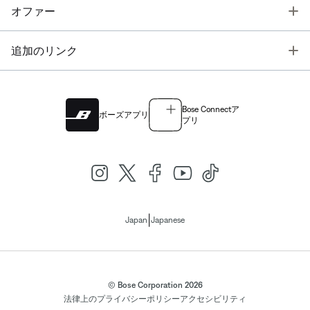
T
オファー
T
追加のリンク
Bose Connectア
ボーズアプリ
プリ
|
Japan
Japanese
© Bose Corporation 2026
法律上の
プライバシーポリシー
アクセシビリティ