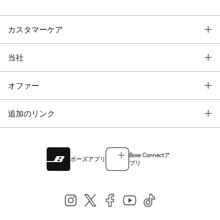
T
カスタマーケア
T
当社
T
オファー
T
追加のリンク
Bose Connectア
ボーズアプリ
プリ