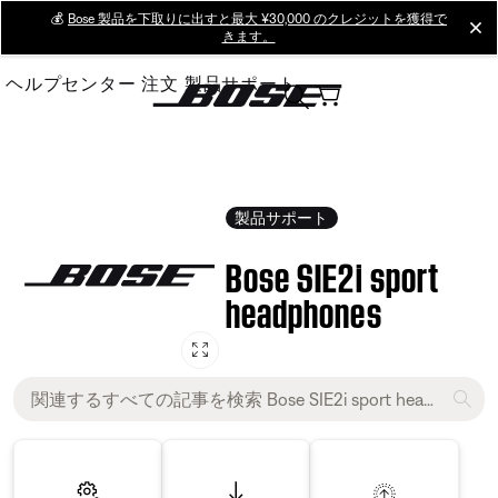
Skip
💰
Bose 製品を下取りに出すと最大 ¥30,000 のクレジットを獲得で
cl
きます。
to
Main
ヘルプセンター
注文
製品サポート
製品サポート
Bose SIE2i sport
headphones