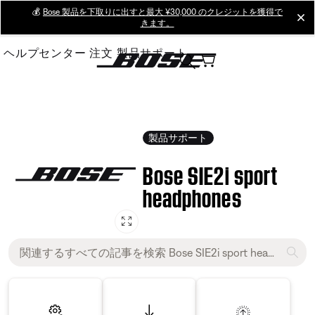
Skip
💰
Bose 製品を下取りに出すと最大 ¥30,000 のクレジットを獲得で
cl
きます。
to
Main
ヘルプセンター
注文
製品サポート
製品サポート
Bose SIE2i sport
headphones