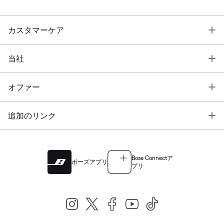
T
カスタマーケア
T
当社
T
オファー
T
追加のリンク
Bose Connectア
ボーズアプリ
プリ