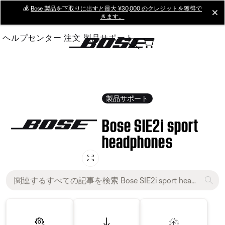
Skip
💰
Bose 製品を下取りに出すと最大 ¥30,000 のクレジットを獲得で
cl
きます。
to
Main
ヘルプセンター
注文
製品サポート
製品サポート
Bose SIE2i sport
headphones