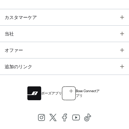
T
カスタマーケア
T
当社
T
オファー
T
追加のリンク
Bose Connectア
ボーズアプリ
プリ