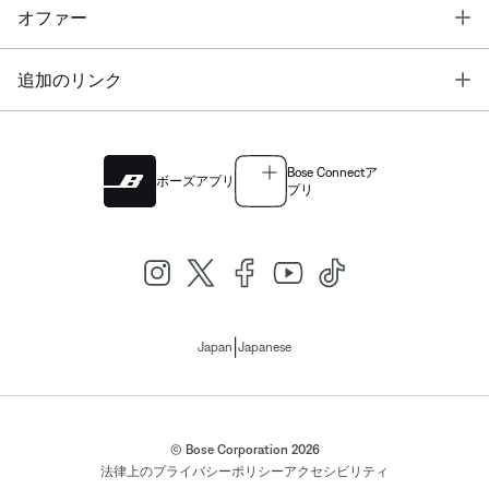
T
オファー
T
追加のリンク
Bose Connectア
ボーズアプリ
プリ
|
Japan
Japanese
© Bose Corporation 2026
法律上の
プライバシーポリシー
アクセシビリティ