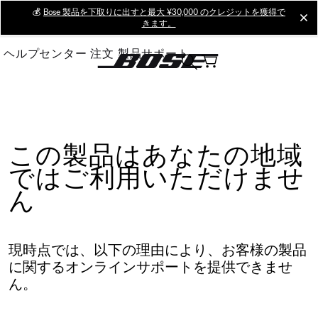
Skip
💰
Bose 製品を下取りに出すと最大 ¥30,000 のクレジットを獲得で
cl
きます。
to
Main
ヘルプセンター
注文
製品サポート
この製品はあなたの地域
ではご利用いただけませ
ん
現時点では、以下の理由により、お客様の製品
に関するオンラインサポートを提供できませ
ん。