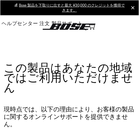
Skip
💰
Bose 製品を下取りに出すと最大 ¥30,000 のクレジットを獲得で
cl
きます。
to
Main
ヘルプセンター
注文
製品サポート
この製品はあなたの地域
ではご利用いただけませ
ん
現時点では、以下の理由により、お客様の製品
に関するオンラインサポートを提供できませ
ん。