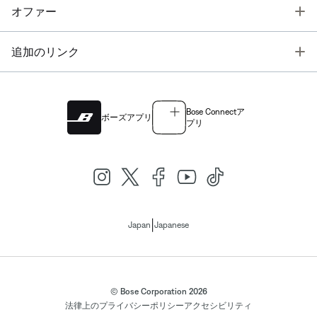
T
オファー
T
追加のリンク
Bose Connectア
ボーズアプリ
プリ
|
Japan
Japanese
© Bose Corporation 2026
法律上の
プライバシーポリシー
アクセシビリティ