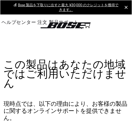
Skip
💰
Bose 製品を下取りに出すと最大 ¥30,000 のクレジットを獲得で
cl
きます。
to
Main
ヘルプセンター
注文
製品サポート
この製品はあなたの地域
ではご利用いただけませ
ん
現時点では、以下の理由により、お客様の製品
に関するオンラインサポートを提供できませ
ん。