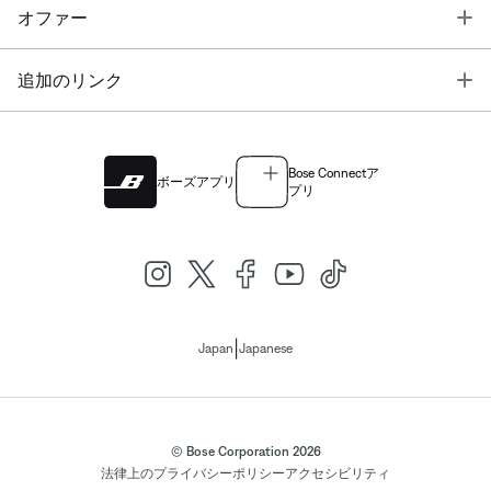
T
オファー
T
追加のリンク
Bose Connectア
ボーズアプリ
プリ
|
Japan
Japanese
© Bose Corporation 2026
法律上の
プライバシーポリシー
アクセシビリティ