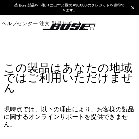
Skip
💰
Bose 製品を下取りに出すと最大 ¥30,000 のクレジットを獲得で
cl
きます。
to
Main
ヘルプセンター
注文
製品サポート
この製品はあなたの地域
ではご利用いただけませ
ん
現時点では、以下の理由により、お客様の製品
に関するオンラインサポートを提供できませ
ん。