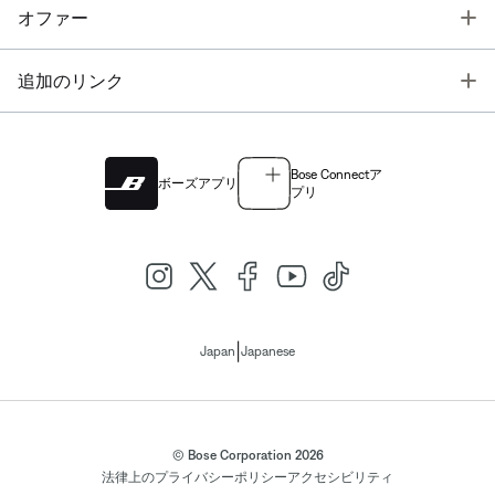
T
オファー
T
追加のリンク
Bose Connectア
ボーズアプリ
プリ
|
Japan
Japanese
© Bose Corporation 2026
法律上の
プライバシーポリシー
アクセシビリティ