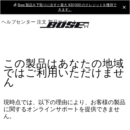
Skip
💰
Bose 製品を下取りに出すと最大 ¥30,000 のクレジットを獲得で
cl
きます。
to
Main
ヘルプセンター
注文
製品サポート
この製品はあなたの地域
ではご利用いただけませ
ん
現時点では、以下の理由により、お客様の製品
に関するオンラインサポートを提供できませ
ん。