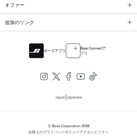
T
オファー
T
追加のリンク
Bose Connectア
ボーズアプリ
プリ
|
Japan
Japanese
© Bose Corporation 2026
法律上の
プライバシーポリシー
アクセシビリティ