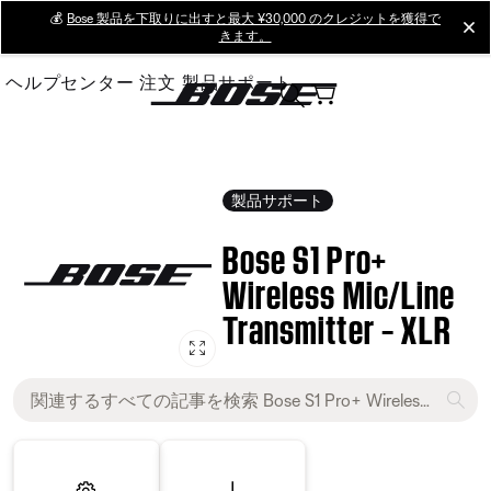
Skip
💰
Bose 製品を下取りに出すと最大 ¥30,000 のクレジットを獲得で
cl
きます。
to
Main
ヘルプセンター
注文
製品サポート
製品サポート
Bose S1 Pro+
Wireless Mic/Line
Transmitter – XLR