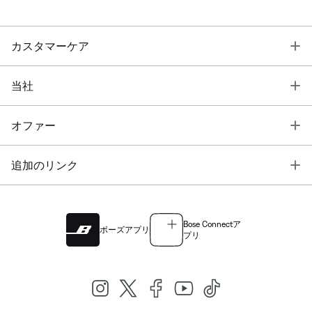
T
カスタマーケア
T
当社
T
オファー
T
追加のリンク
Bose Connectア
ボーズアプリ
プリ