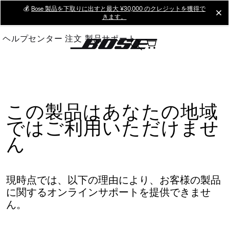
Skip
💰
Bose 製品を下取りに出すと最大 ¥30,000 のクレジットを獲得で
cl
きます。
to
Main
ヘルプセンター
注文
製品サポート
この製品はあなたの地域
ではご利用いただけませ
ん
現時点では、以下の理由により、お客様の製品
に関するオンラインサポートを提供できませ
ん。