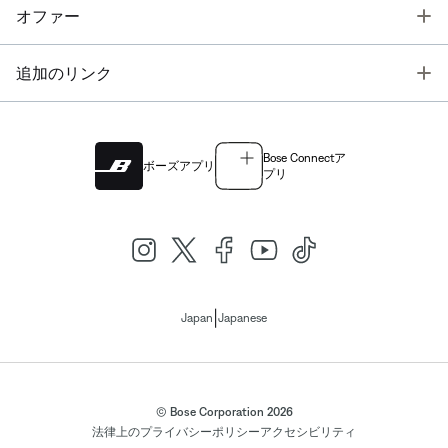
T
オファー
T
追加のリンク
Bose Connectア
ボーズアプリ
プリ
|
Japan
Japanese
© Bose Corporation 2026
法律上の
プライバシーポリシー
アクセシビリティ