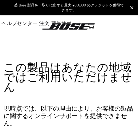
Skip
💰
Bose 製品を下取りに出すと最大 ¥30,000 のクレジットを獲得で
cl
きます。
to
Main
ヘルプセンター
注文
製品サポート
この製品はあなたの地域
ではご利用いただけませ
ん
現時点では、以下の理由により、お客様の製品
に関するオンラインサポートを提供できませ
ん。