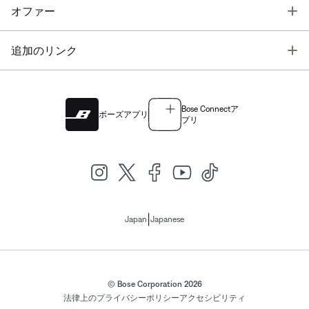
T
オファー
T
追加のリンク
Bose Connectア
ボーズアプリ
プリ
|
Japan
Japanese
© Bose Corporation 2026
法律上の
プライバシーポリシー
アクセシビリティ