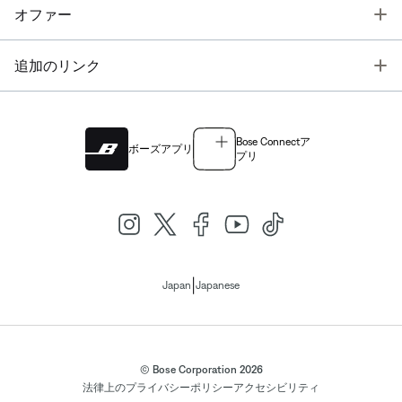
T
オファー
T
追加のリンク
Bose Connectア
ボーズアプリ
プリ
|
Japan
Japanese
© Bose Corporation 2026
法律上の
プライバシーポリシー
アクセシビリティ