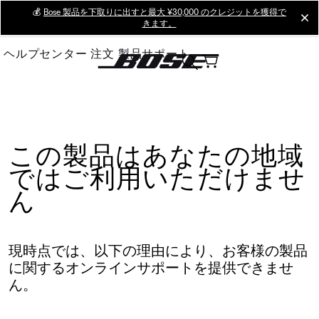
Skip
💰
Bose 製品を下取りに出すと最大 ¥30,000 のクレジットを獲得で
cl
きます。
to
Main
ヘルプセンター
注文
製品サポート
この製品はあなたの地域
ではご利用いただけませ
ん
現時点では、以下の理由により、お客様の製品
に関するオンラインサポートを提供できませ
ん。