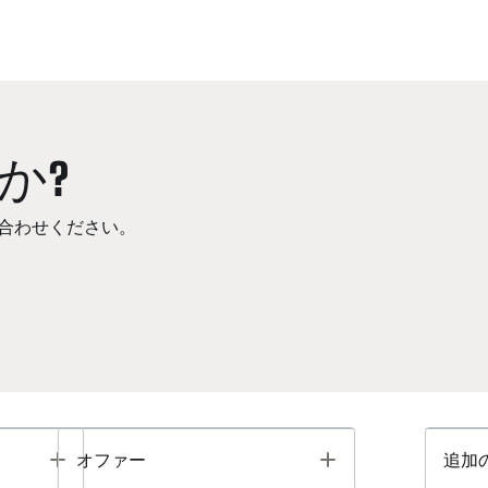
か?
合わせください。
Toggle
Toggle
オファー
追加