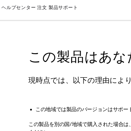
Skip
ヘルプセンター
注文
製品サポート
to
Main
この製品はあな
現時点では、以下の理由によ
この地域では製品のバージョンはサポー
この製品を別の国/地域で購入された場合は