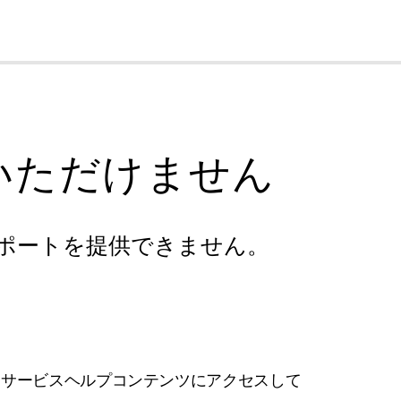
cl
いただけません
ポートを提供できません。
フサービスヘルプコンテンツにアクセスして