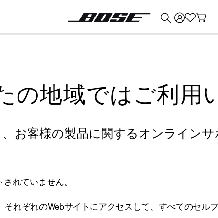
💰
Bose 製品を下取りに出すと最大 ¥30,000 のクレジットを獲得できます。
たの地域ではご利用
り、お客様の製品に関するオンラインサ
トされていません。
、それぞれのWebサイトにアクセスして、すべてのセル