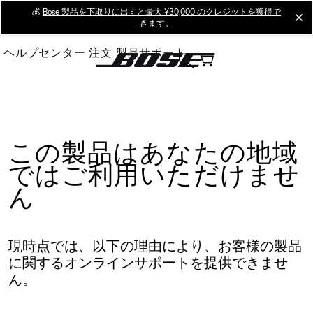
Skip
💰
Bose 製品を下取りに出すと最大 ¥30,000 のクレジットを獲得で
cl
きます。
to
Main
ヘルプセンター
注文
製品サポート
この製品はあなたの地域
ではご利用いただけませ
ん
現時点では、以下の理由により、お客様の製品
に関するオンラインサポートを提供できませ
ん。