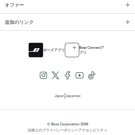
T
オファー
T
追加のリンク
Bose Connectア
ボーズアプリ
プリ
|
Japan
Japanese
© Bose Corporation 2026
法律上の
プライバシーポリシー
アクセシビリティ