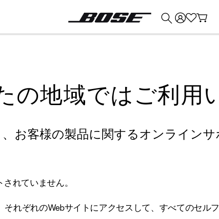
💰
Bose 製品を下取りに出すと最大 ¥30,000 のクレジットを獲得できます。
たの地域ではご利用
り、お客様の製品に関するオンラインサ
トされていません。
、それぞれのWebサイトにアクセスして、すべてのセル