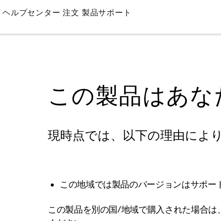
Skip
ヘルプセンター
注文
製品サポート
to
Main
この製品はあな
現時点では、以下の理由によ
この地域では製品のバージョンはサポー
この製品を別の国/地域で購入された場合は