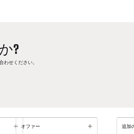
か?
合わせください。
Toggle
Toggle
オファー
追加