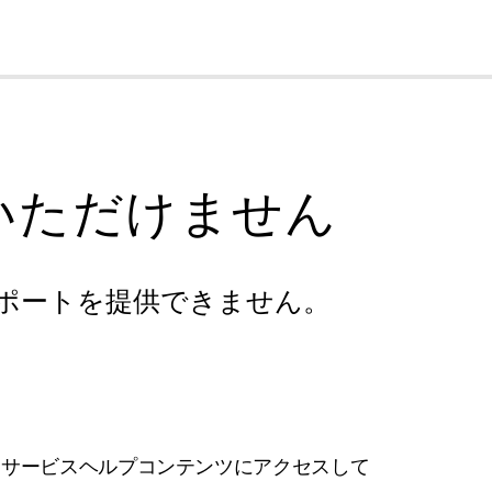
cl
いただけません
ポートを提供できません。
フサービスヘルプコンテンツにアクセスして