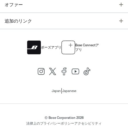
T
オファー
T
追加のリンク
Bose Connectア
ボーズアプリ
プリ
|
Japan
Japanese
© Bose Corporation 2026
法律上の
プライバシーポリシー
アクセシビリティ