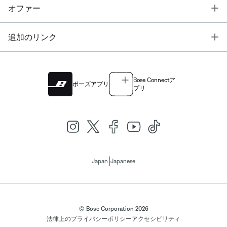
T
オファー
T
追加のリンク
Bose Connectア
ボーズアプリ
プリ
|
Japan
Japanese
© Bose Corporation 2026
法律上の
プライバシーポリシー
アクセシビリティ