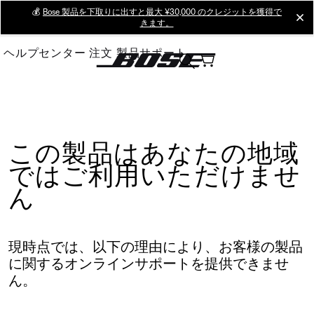
Skip
💰
Bose 製品を下取りに出すと最大 ¥30,000 のクレジットを獲得で
cl
きます。
to
Main
ヘルプセンター
注文
製品サポート
この製品はあなたの地域
ではご利用いただけませ
ん
現時点では、以下の理由により、お客様の製品
に関するオンラインサポートを提供できませ
ん。