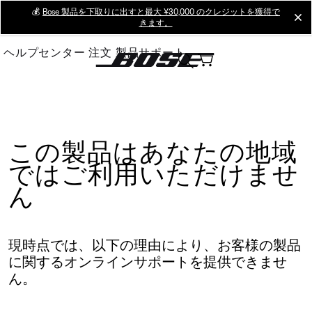
Skip
💰
Bose 製品を下取りに出すと最大 ¥30,000 のクレジットを獲得で
cl
きます。
to
Main
ヘルプセンター
注文
製品サポート
この製品はあなたの地域
ではご利用いただけませ
ん
現時点では、以下の理由により、お客様の製品
に関するオンラインサポートを提供できませ
ん。