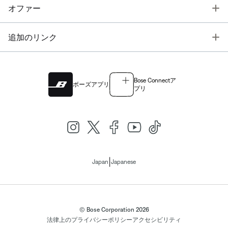
T
オファー
T
追加のリンク
Bose Connectア
ボーズアプリ
プリ
|
Japan
Japanese
© Bose Corporation 2026
法律上の
プライバシーポリシー
アクセシビリティ