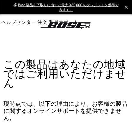
Skip
💰
Bose 製品を下取りに出すと最大 ¥30,000 のクレジットを獲得で
cl
きます。
to
Main
ヘルプセンター
注文
製品サポート
この製品はあなたの地域
ではご利用いただけませ
ん
現時点では、以下の理由により、お客様の製品
に関するオンラインサポートを提供できませ
ん。