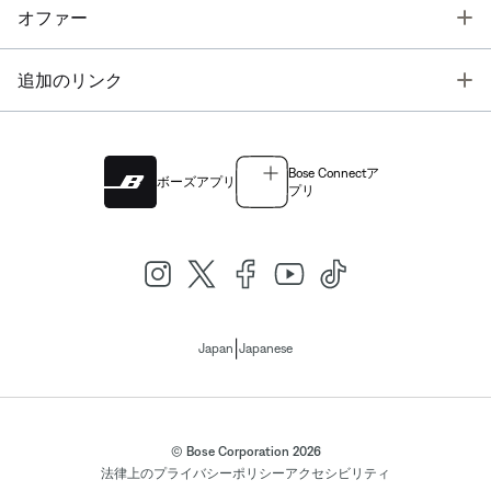
T
オファー
T
追加のリンク
Bose Connectア
ボーズアプリ
プリ
|
Japan
Japanese
© Bose Corporation 2026
法律上の
プライバシーポリシー
アクセシビリティ