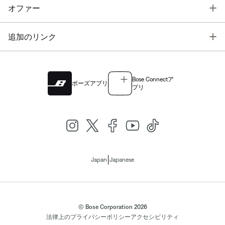
T
オファー
T
追加のリンク
Bose Connectア
ボーズアプリ
プリ
|
Japan
Japanese
© Bose Corporation 2026
法律上の
プライバシーポリシー
アクセシビリティ