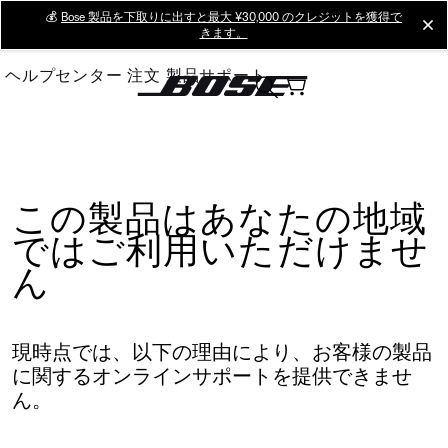
Skip
💰
Bose 製品を下取りに出すと最大 ¥30,000 のクレジットを獲得で
cl
きます。
to
Main
ヘルプセンター
注文
製品サポート
この製品はあなたの地域
ではご利用いただけませ
ん
現時点では、以下の理由により、お客様の製品
に関するオンラインサポートを提供できませ
ん。