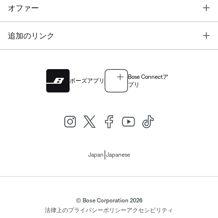
T
オファー
T
追加のリンク
Bose Connectア
ボーズアプリ
プリ
|
Japan
Japanese
© Bose Corporation 2026
法律上の
プライバシーポリシー
アクセシビリティ