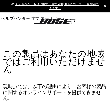
Skip
💰
Bose 製品を下取りに出すと最大 ¥30,000 のクレジットを獲得で
cl
きます。
to
Main
ヘルプセンター
注文
製品サポート
この製品はあなたの地域
ではご利用いただけませ
ん
現時点では、以下の理由により、お客様の製品
に関するオンラインサポートを提供できませ
ん。