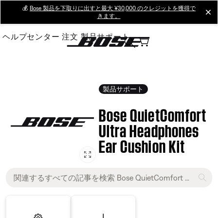
Skip
💰
Bose 製品を下取りに出すと最大 ¥30,000 のクレジットを獲得で
cl
きます。
to
Main
ヘルプセンター
注文
製品サポート
製品サポート
Bose QuietComfort
Ultra Headphones
Ear Cushion Kit