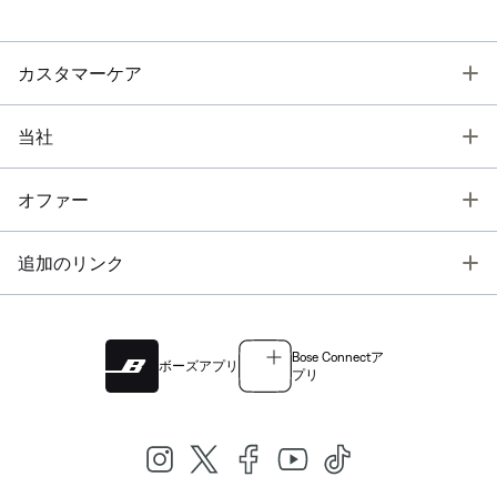
T
カスタマーケア
T
当社
T
オファー
T
追加のリンク
Bose Connectア
ボーズアプリ
プリ