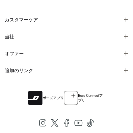
T
カスタマーケア
T
当社
T
オファー
T
追加のリンク
Bose Connectア
ボーズアプリ
プリ