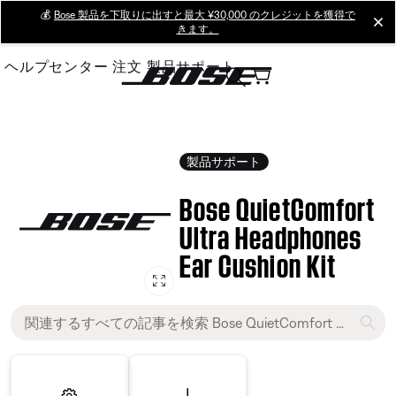
Skip
💰
Bose 製品を下取りに出すと最大 ¥30,000 のクレジットを獲得で
cl
きます。
to
Main
ヘルプセンター
注文
製品サポート
製品サポート
Bose QuietComfort
Ultra Headphones
Ear Cushion Kit