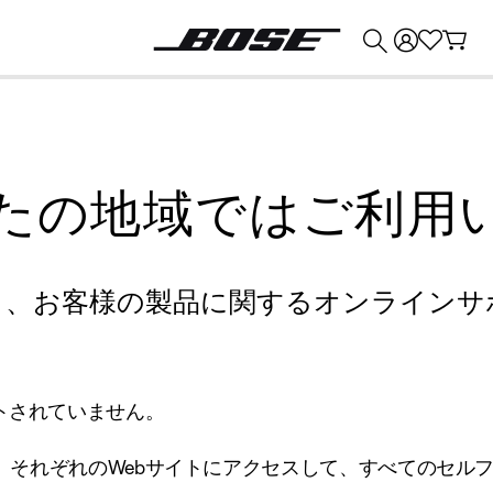
💰
Bose 製品を下取りに出すと最大 ¥30,000 のクレジットを獲得できます。
たの地域ではご利用
り、お客様の製品に関するオンラインサ
トされていません。
、それぞれのWebサイトにアクセスして、すべてのセル