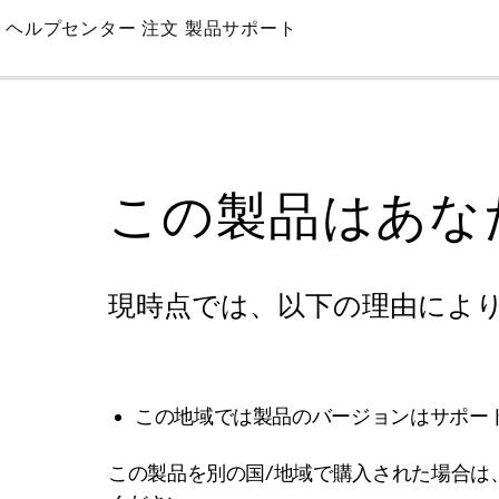
Skip
ヘルプセンター
注文
製品サポート
to
Main
この製品はあな
現時点では、以下の理由によ
この地域では製品のバージョンはサポー
この製品を別の国/地域で購入された場合は