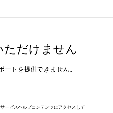
cl
いただけません
ポートを提供できません。
フサービスヘルプコンテンツにアクセスして