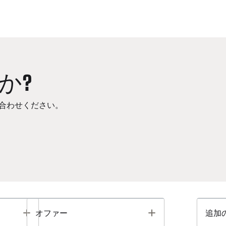
か?
合わせください。
Toggle
Toggle
オファー
追加