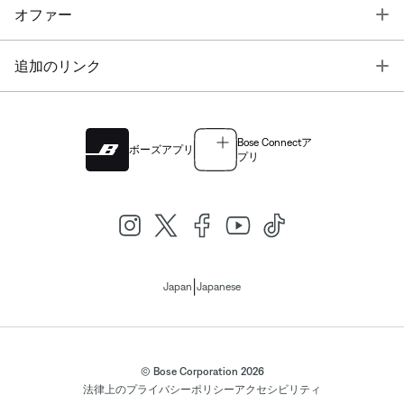
T
オファー
T
追加のリンク
Bose Connectア
ボーズアプリ
プリ
|
Japan
Japanese
© Bose Corporation 2026
法律上の
プライバシーポリシー
アクセシビリティ