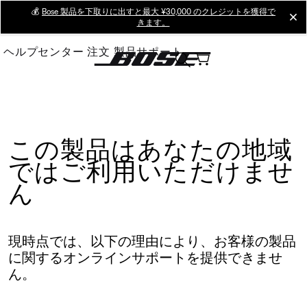
Skip
💰
Bose 製品を下取りに出すと最大 ¥30,000 のクレジットを獲得で
cl
きます。
to
Main
ヘルプセンター
注文
製品サポート
この製品はあなたの地域
ではご利用いただけませ
ん
現時点では、以下の理由により、お客様の製品
に関するオンラインサポートを提供できませ
ん。