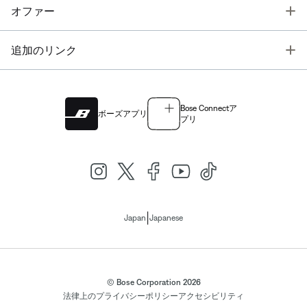
T
オファー
T
追加のリンク
Bose Connectア
ボーズアプリ
プリ
|
Japan
Japanese
© Bose Corporation 2026
法律上の
プライバシーポリシー
アクセシビリティ