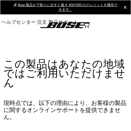
Skip
💰
Bose 製品を下取りに出すと最大 ¥30,000 のクレジットを獲得で
cl
きます。
to
Main
ヘルプセンター
注文
製品サポート
この製品はあなたの地域
ではご利用いただけませ
ん
現時点では、以下の理由により、お客様の製品
に関するオンラインサポートを提供できませ
ん。