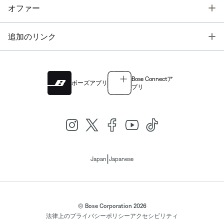
T
オファー
T
追加のリンク
Bose Connectア
ボーズアプリ
プリ
|
Japan
Japanese
© Bose Corporation 2026
法律上の
プライバシーポリシー
アクセシビリティ