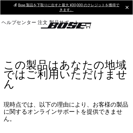
Skip
💰
Bose 製品を下取りに出すと最大 ¥30,000 のクレジットを獲得で
cl
きます。
to
Main
ヘルプセンター
注文
製品サポート
この製品はあなたの地域
ではご利用いただけませ
ん
現時点では、以下の理由により、お客様の製品
に関するオンラインサポートを提供できませ
ん。