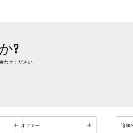
か?
合わせください。
Toggle
Toggle
オファー
追加