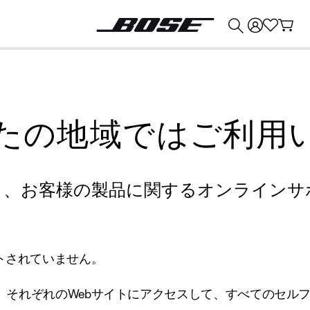
💰
Bose 製品を下取りに出すと最大 ¥30,000 のクレジットを獲得できます。
たの地域ではご利用
り、お客様の製品に関するオンラインサ
トされていません。
、それぞれのWebサイトにアクセスして、すべてのセル