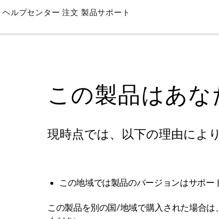
Skip
ヘルプセンター
注文
製品サポート
to
Main
この製品はあな
現時点では、以下の理由によ
この地域では製品のバージョンはサポー
この製品を別の国/地域で購入された場合は