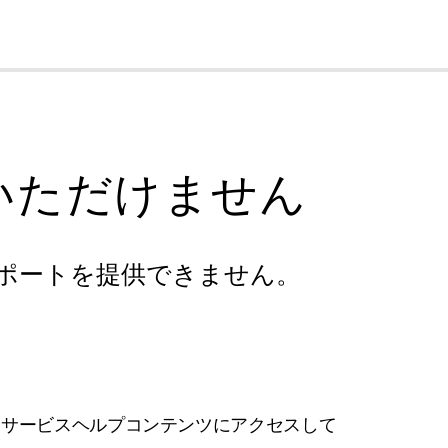
cl
いただけません
ポートを提供できません。
フサービスヘルプコンテンツにアクセスして