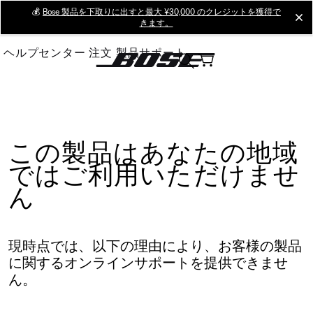
Skip
💰
Bose 製品を下取りに出すと最大 ¥30,000 のクレジットを獲得で
cl
きます。
to
Main
ヘルプセンター
注文
製品サポート
この製品はあなたの地域
ではご利用いただけませ
ん
現時点では、以下の理由により、お客様の製品
に関するオンラインサポートを提供できませ
ん。