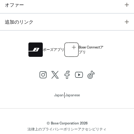
T
オファー
T
追加のリンク
Bose Connectア
ボーズアプリ
プリ
|
Japan
Japanese
© Bose Corporation 2026
法律上の
プライバシーポリシー
アクセシビリティ