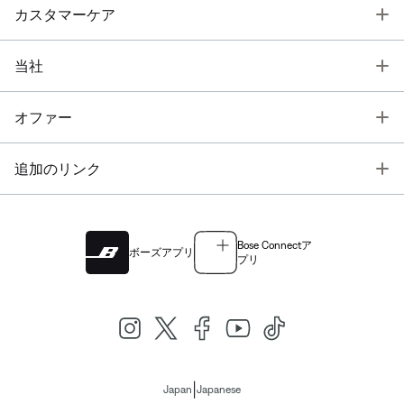
T
カスタマーケア
T
当社
T
オファー
T
追加のリンク
Bose Connectア
ボーズアプリ
プリ
|
Japan
Japanese