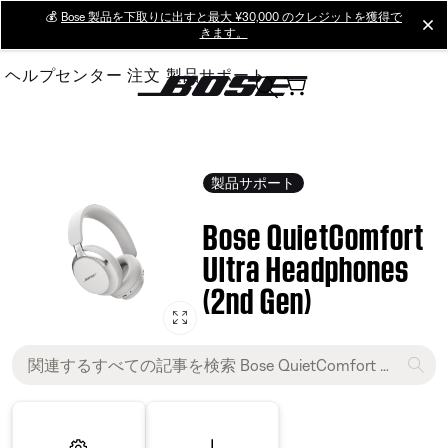
Skip
💰
Bose 製品を下取りに出すと最大 ¥30,000 のクレジットを獲得で
cl
きます。
to
Main
ヘルプセンター
注文
製品サポート
製品サポート
Bose QuietComfort
Ultra Headphones
(2nd Gen)