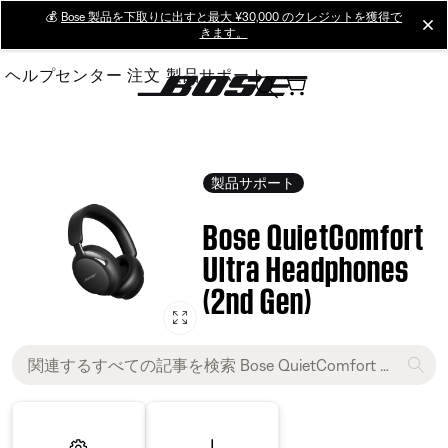
Skip
💰
Bose 製品を下取りに出すと最大 ¥30,000 のクレジットを獲得で
cl
きます。
to
Main
ヘルプセンター
注文
製品サポート
製品サポート
Bose QuietComfort
Ultra Headphones
(2nd Gen)