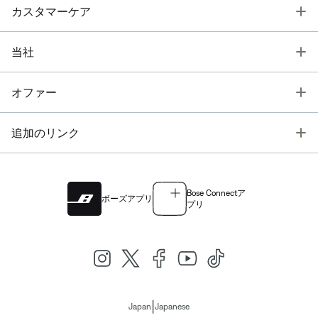
T
カスタマーケア
T
当社
T
オファー
T
追加のリンク
Bose Connectア
ボーズアプリ
プリ
|
Japan
Japanese