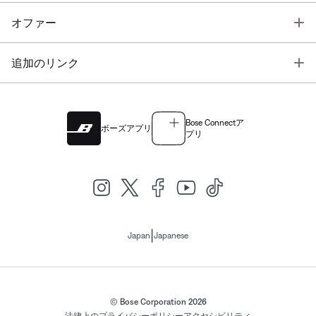
T
オファー
T
追加のリンク
Bose Connectア
ボーズアプリ
プリ
|
Japan
Japanese
© Bose Corporation 2026