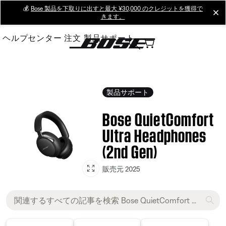
Skip
💰
Bose 製品を下取りに出すと最大 ¥30,000 のクレジットを獲得で
cl
きます。
to
Main
ヘルプセンター
注文
製品サポート
製品サポート
Bose QuietComfort
Ultra Headphones
(2nd Gen)
販売元 2025